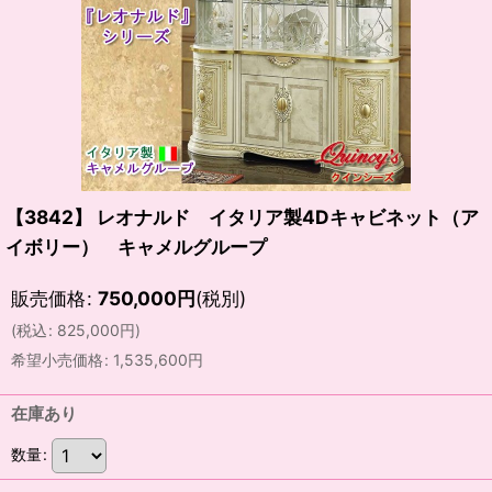
【3842】 レオナルド イタリア製4Dキャビネット（ア
イボリー） キャメルグループ
販売価格
:
750,000
円
(税別)
(
税込
:
825,000
円
)
希望小売価格
:
1,535,600
円
在庫あり
数量
: