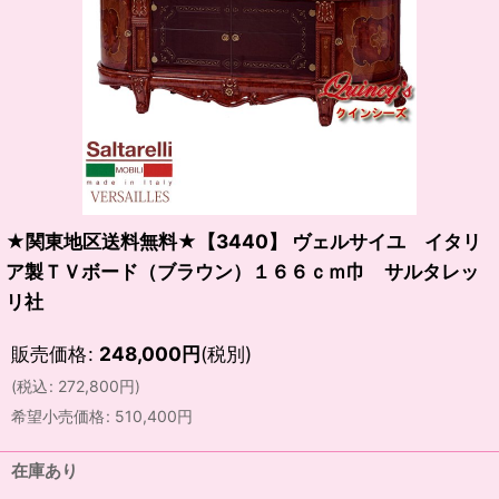
★関東地区送料無料★【3440】 ヴェルサイユ イタリ
ア製ＴＶボード（ブラウン）１６６ｃｍ巾 サルタレッ
リ社
販売価格
:
248,000
円
(税別)
(
税込
:
272,800
円
)
希望小売価格
:
510,400
円
在庫あり