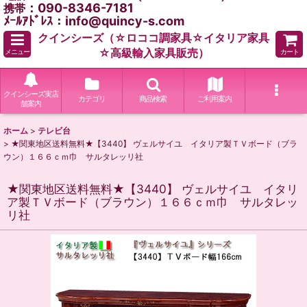
：090-8346-7181
携帯
ﾒｰﾙｱﾄﾞﾚｽ：info@quincy-s.com
クインシーズ（☆ロココ調家具☆イタリア家具
☆高級輸入家具販売）
メニュー
カート
クインシーズ実店
カテゴリ
商品検索
ご利用案内
舗案内
ホーム
>
テレビ台
>
★関東地区送料無料★【3440】 ヴェルサイユ イタリア製ＴＶボード（ブラ
ウン）１６６ｃｍ巾 サルタレッリ社
★関東地区送料無料★【3440】 ヴェルサイユ イタリ
ア製ＴＶボード（ブラウン）１６６ｃｍ巾 サルタレッ
リ社