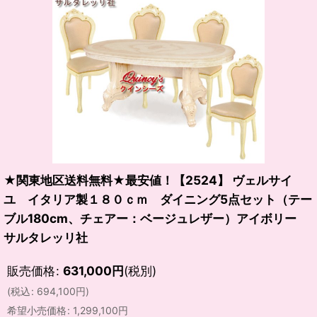
★関東地区送料無料★最安値！【2524】 ヴェルサイ
ユ イタリア製１８０ｃｍ ダイニング5点セット（テー
ブル180cm、チェアー：ベージュレザー）アイボリー
サルタレッリ社
販売価格
:
631,000
円
(税別)
(
税込
:
694,100
円
)
希望小売価格
:
1,299,100
円