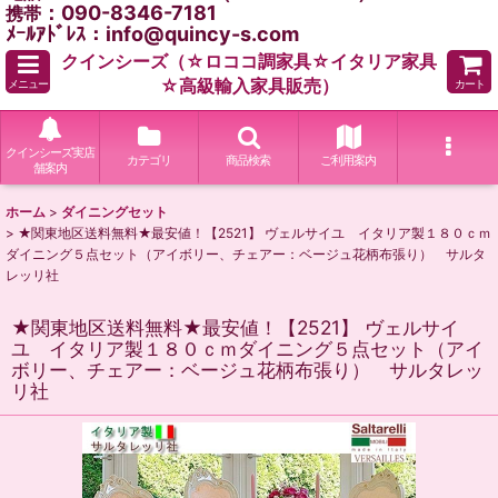
：090-8346-7181
携帯
ﾒｰﾙｱﾄﾞﾚｽ：info@quincy-s.com
クインシーズ（☆ロココ調家具☆イタリア家具
☆高級輸入家具販売）
メニュー
カート
クインシーズ実店
カテゴリ
商品検索
ご利用案内
舗案内
ホーム
>
ダイニングセット
>
★関東地区送料無料★最安値！【2521】 ヴェルサイユ イタリア製１８０ｃｍ
ダイニング５点セット（アイボリー、チェアー：ベージュ花柄布張り） サルタ
レッリ社
★関東地区送料無料★最安値！【2521】 ヴェルサイ
ユ イタリア製１８０ｃｍダイニング５点セット（アイ
ボリー、チェアー：ベージュ花柄布張り） サルタレッ
リ社