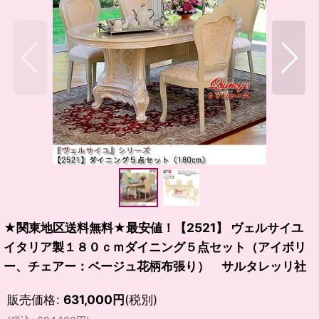
★関東地区送料無料★最安値！【2521】 ヴェルサイユ
イタリア製１８０ｃｍダイニング５点セット（アイボリ
ー、チェアー：ベージュ花柄布張り） サルタレッリ社
販売価格
:
631,000
円
(税別)