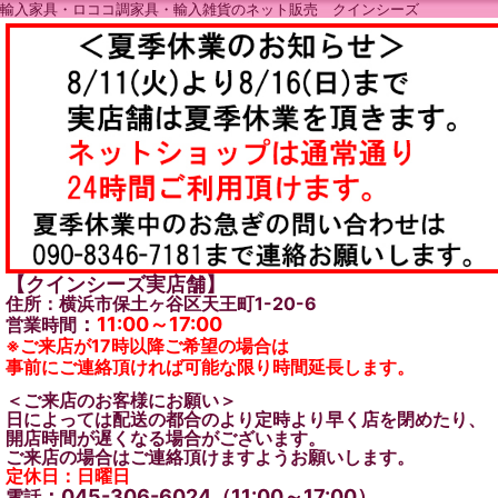
輸入家具・ロココ調家具・輸入雑貨のネット販売 クインシーズ
【クインシーズ実店舗】
住所：横浜市保土ヶ谷区天王町1-20-6
：
11:00～17:00
営業時間
※ご来店が17時以降ご希望の場合は
事前にご連絡頂ければ可能な限り時間延長します。
＜ご来店のお客様にお願い＞
日によっては配送の都合のより定時より早く店を閉めたり、
開店時間が遅くなる場合がございます。
ご来店の場合はご連絡頂けますようお願いします。
定休日：日曜日
：045-306-6024（11:00～17:00）
電話