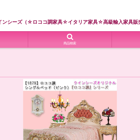
インシーズ（☆ロココ調家具☆イタリア家具☆高級輸入家具販
商品検索