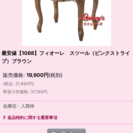
最安値【1088】フィオーレ スツール（ピンクストライ
プ）ブラウン
販売価格
:
19,900
円
(税別)
(
税込
:
21,890
円
)
希望小売価格
:
37,180
円
在庫切・入荷待
返品特約に関する重要事項