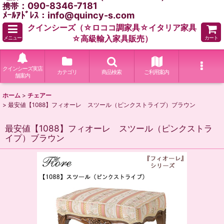
：090-8346-7181
携帯
ﾒｰﾙｱﾄﾞﾚｽ：info@quincy-s.com
クインシーズ（☆ロココ調家具☆イタリア家具
☆高級輸入家具販売）
メニュー
カート
クインシーズ実店
カテゴリ
商品検索
ご利用案内
舗案内
ホーム
>
チェアー
>
最安値【1088】フィオーレ スツール（ピンクストライプ）ブラウン
最安値【1088】フィオーレ スツール（ピンクストラ
イプ）ブラウン