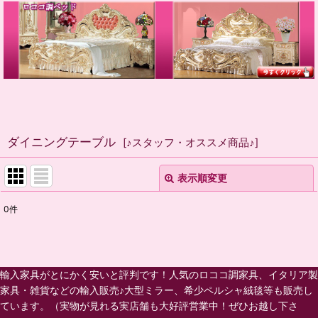
ダイニングテーブル
[
♪スタッフ・オススメ商品♪
]
表示順変更
閉じる
0
件
表示数
:
並び順
:
輸入家具がとにかく安いと評判です！人気のロココ調家具、イタリア製
家具・雑貨などの輸入販売♪大型ミラー、希少ペルシャ絨毯等も販売し
絞り込む
ています。（実物が見れる実店舗も大好評営業中！ぜひお越し下さ