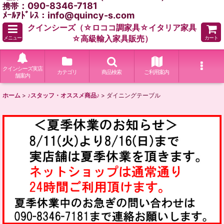
：090-8346-7181
携帯
ﾒｰﾙｱﾄﾞﾚｽ：info@quincy-s.com
クインシーズ（☆ロココ調家具☆イタリア家具
☆高級輸入家具販売）
メニュー
カート
クインシーズ実店
カテゴリ
商品検索
ご利用案内
舗案内
ホーム
>
♪スタッフ・オススメ商品♪
>
ダイニングテーブル