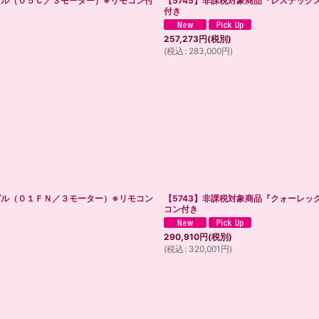
グル（０５Ｃ／３モーター）※リモコン付
【5745】非課税対象商品『レステッ
付き
257,273
円
(税別)
(
税込
:
283,000
円
)
グル（０１ＦＮ／３モーター）※リモコン
【5743】非課税対象商品『クォーレッ
コン付き
290,910
円
(税別)
(
税込
:
320,001
円
)