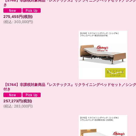
【5746】非課税対象商品『レステックス』リクライニングベッドセット／シン
き
275,455
円
(税別)
(
税込
:
303,000
円
)
【5744】非課税対象商品『レステックス』リクライニングベッドセット／シン
付き
257,273
円
(税別)
(
税込
:
283,000
円
)