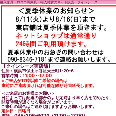
輸入家具・ロココ調家具・輸入雑貨のネット販売 クインシーズ
【クインシーズ実店舗】
住所：横浜市保土ヶ谷区天王町1-20-6
：
11:00～17:00
営業時間
※ご来店が17時以降ご希望の場合は
事前にご連絡頂ければ可能な限り時間延長します。
＜ご来店のお客様にお願い＞
日によっては配送の都合のより定時より早く店を閉めたり、
開店時間が遅くなる場合がございます。
ご来店の場合はご連絡頂けますようお願いします。
定休日：日曜日
：045-306-6024（11:00～17:00）
電話