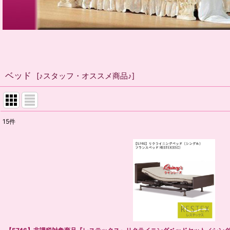
ベッド
[
♪スタッフ・オススメ商品♪
]
15
件
表示数
:
並び順
: