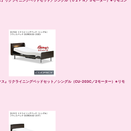
クス』リクライニングベッドセット／シングル（０２ＦＮ／３モーター）※リモコン
クス』リクライニングベッドセット／シングル（CU-203C／2モーター）※リモ