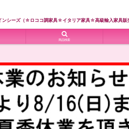
インシーズ（☆ロココ調家具☆イタリア家具☆高級輸入家具販
商品検索