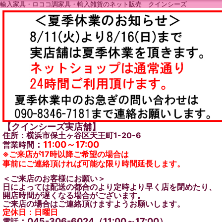
輸入家具・ロココ調家具・輸入雑貨のネット販売 クインシーズ
【クインシーズ実店舗】
住所：横浜市保土ヶ谷区天王町1-20-6
：
11:00～17:00
営業時間
※ご来店が17時以降ご希望の場合は
事前にご連絡頂ければ可能な限り時間延長します。
＜ご来店のお客様にお願い＞
日によっては配送の都合のより定時より早く店を閉めたり、
開店時間が遅くなる場合がございます。
ご来店の場合はご連絡頂けますようお願いします。
定休日：日曜日
：045-306-6024（11:00～17:00）
電話