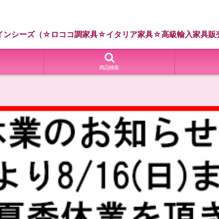
インシーズ（☆ロココ調家具☆イタリア家具☆高級輸入家具販
商品検索