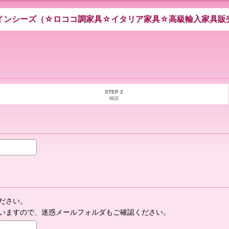
インシーズ（☆ロココ調家具☆イタリア家具☆高級輸入家具販
STEP 2
確認
ださい。
いますので、迷惑メールフォルダもご確認ください。