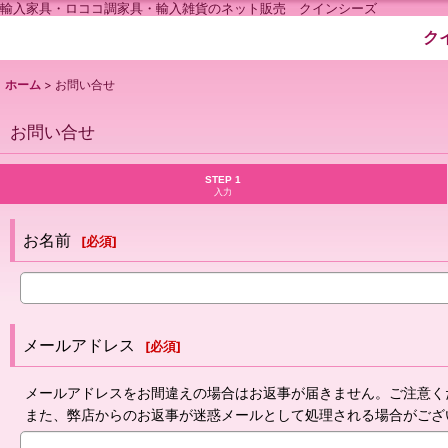
輸入家具・ロココ調家具・輸入雑貨のネット販売 クインシーズ
ク
ホーム
>
お問い合せ
お問い合せ
STEP 1
入力
お名前
[
必須
]
メールアドレス
[
必須
]
メールアドレスをお間違えの場合はお返事が届きません。ご注意く
また、弊店からのお返事が迷惑メールとして処理される場合がござ