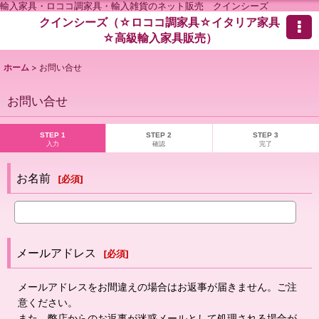
輸入家具・ロココ調家具・輸入雑貨のネット販売 クインシーズ
クインシーズ（☆ロココ調家具☆イタリア家具
☆高級輸入家具販売）
ホーム
>
お問い合せ
お問い合せ
STEP 1
STEP 2
STEP 3
入力
確認
完了
お名前
[
必須
]
メールアドレス
[
必須
]
メールアドレスをお間違えの場合はお返事が届きません。ご注
意ください。
また、弊店からのお返事が迷惑メールとして処理される場合が