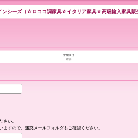
インシーズ（☆ロココ調家具☆イタリア家具☆高級輸入家具販
STEP 2
確認
ださい。
いますので、迷惑メールフォルダもご確認ください。