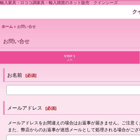
輸入家具・ロココ調家具・輸入雑貨のネット販売 クインシーズ
ク
ホーム
>
お問い合せ
お問い合せ
STEP 1
入力
お名前
[
必須
]
メールアドレス
[
必須
]
メールアドレスをお間違えの場合はお返事が届きません。ご注意く
また、弊店からのお返事が迷惑メールとして処理される場合がござ