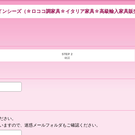
インシーズ（☆ロココ調家具☆イタリア家具☆高級輸入家具販
STEP 2
確認
ださい。
いますので、迷惑メールフォルダもご確認ください。