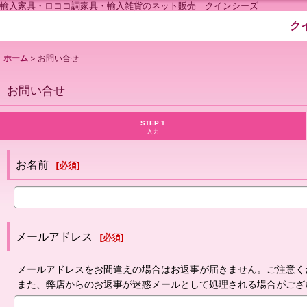
輸入家具・ロココ調家具・輸入雑貨のネット販売 クインシーズ
ク
ホーム
>
お問い合せ
お問い合せ
STEP 1
入力
お名前
[
必須
]
メールアドレス
[
必須
]
メールアドレスをお間違えの場合はお返事が届きません。ご注意く
また、弊店からのお返事が迷惑メールとして処理される場合がござ