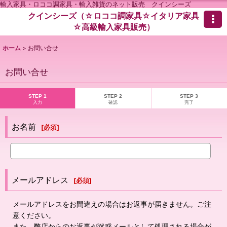
輸入家具・ロココ調家具・輸入雑貨のネット販売 クインシーズ
クインシーズ（☆ロココ調家具☆イタリア家具
☆高級輸入家具販売）
ホーム
>
お問い合せ
お問い合せ
STEP 1
STEP 2
STEP 3
入力
確認
完了
お名前
[
必須
]
メールアドレス
[
必須
]
メールアドレスをお間違えの場合はお返事が届きません。ご注
意ください。
また、弊店からのお返事が迷惑メールとして処理される場合が