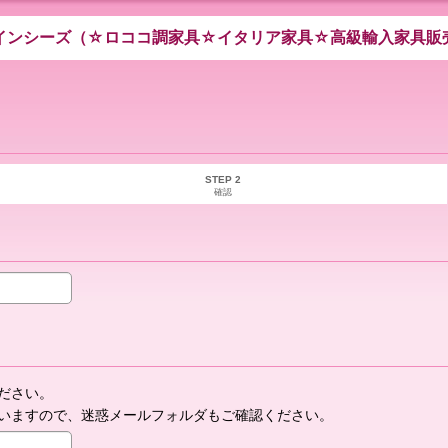
インシーズ（☆ロココ調家具☆イタリア家具☆高級輸入家具販
STEP 2
確認
ださい。
いますので、迷惑メールフォルダもご確認ください。