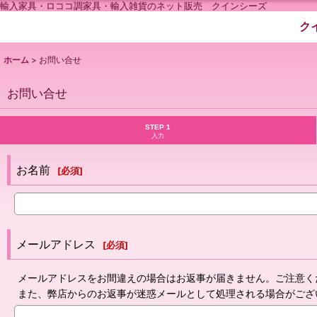
輸入家具・ロココ調家具・輸入雑貨のネット販売 クインシーズ
ク
ホーム
>
お問い合せ
お問い合せ
STEP 1
入力
お名前
[
必須
]
メールアドレス
[
必須
]
メールアドレスをお間違えの場合はお返事が届きません。ご注意く
また、弊店からのお返事が迷惑メールとして処理される場合がござ