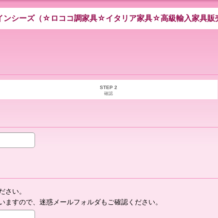
インシーズ（☆ロココ調家具☆イタリア家具☆高級輸入家具販
STEP 2
確認
ださい。
いますので、迷惑メールフォルダもご確認ください。