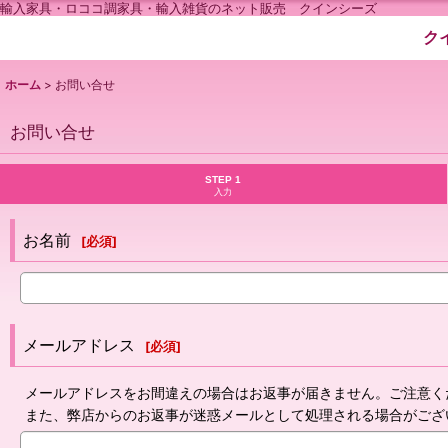
輸入家具・ロココ調家具・輸入雑貨のネット販売 クインシーズ
ク
ホーム
>
お問い合せ
お問い合せ
STEP 1
入力
お名前
[
必須
]
メールアドレス
[
必須
]
メールアドレスをお間違えの場合はお返事が届きません。ご注意く
また、弊店からのお返事が迷惑メールとして処理される場合がござ