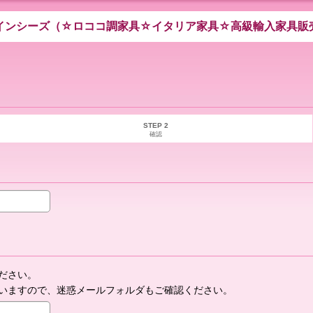
インシーズ（☆ロココ調家具☆イタリア家具☆高級輸入家具販
STEP 2
確認
ださい。
いますので、迷惑メールフォルダもご確認ください。