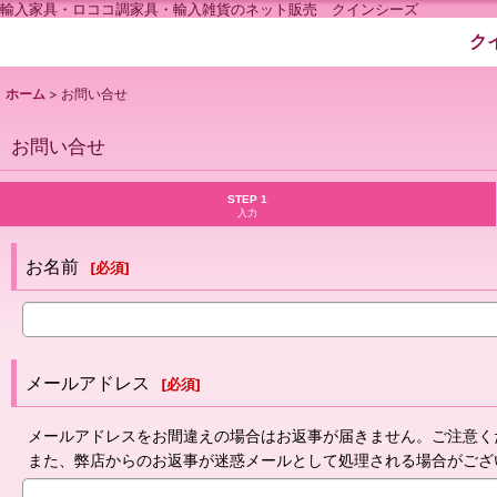
輸入家具・ロココ調家具・輸入雑貨のネット販売 クインシーズ
ク
ホーム
>
お問い合せ
お問い合せ
STEP 1
入力
お名前
[
必須
]
メールアドレス
[
必須
]
メールアドレスをお間違えの場合はお返事が届きません。ご注意く
また、弊店からのお返事が迷惑メールとして処理される場合がござ