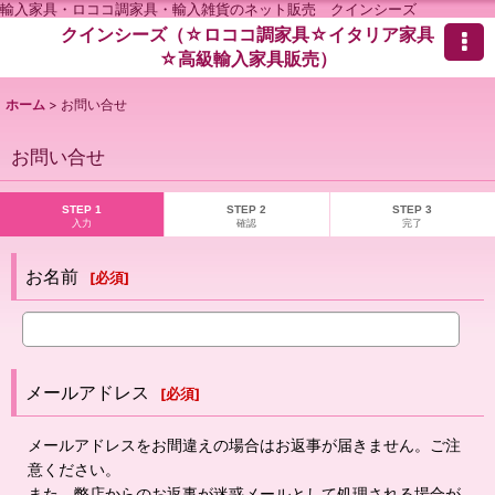
輸入家具・ロココ調家具・輸入雑貨のネット販売 クインシーズ
クインシーズ（☆ロココ調家具☆イタリア家具
☆高級輸入家具販売）
ホーム
>
お問い合せ
お問い合せ
STEP 1
STEP 2
STEP 3
入力
確認
完了
お名前
[
必須
]
メールアドレス
[
必須
]
メールアドレスをお間違えの場合はお返事が届きません。ご注
意ください。
また、弊店からのお返事が迷惑メールとして処理される場合が